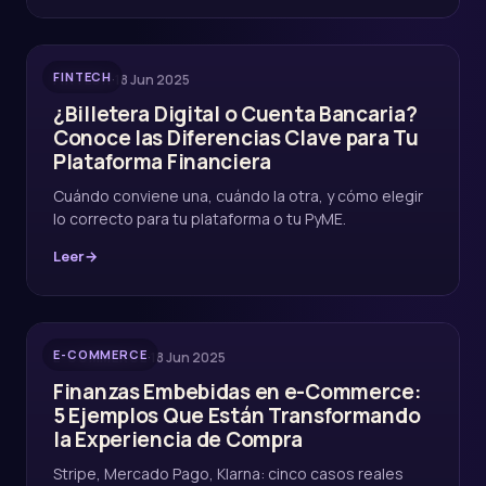
FINTECH
·
18 Jun 2025
FINTECH
¿Billetera Digital o Cuenta Bancaria?
Conoce las Diferencias Clave para Tu
Plataforma Financiera
Cuándo conviene una, cuándo la otra, y cómo elegir
lo correcto para tu plataforma o tu PyME.
Leer
→
E-COMMERCE
·
18 Jun 2025
E-COMMERCE
Finanzas Embebidas en e-Commerce:
5 Ejemplos Que Están Transformando
la Experiencia de Compra
Stripe, Mercado Pago, Klarna: cinco casos reales