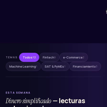
Todos
Fintech
e-Commerce
TEMAS
12
5
2
Machine Learning
SAT & PyMEs
Financiamiento
1
1
3
ESTA SEMANA
— lecturas
Dinero simplificado