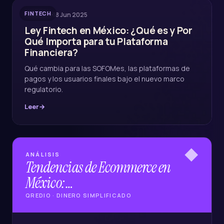
FINTECH
·
18 Jun 2025
FINTECH
Ley Fintech en México: ¿Qué es y Por
Qué Importa para tu Plataforma
Financiera?
Qué cambia para las SOFOMes, las plataformas de
pagos y los usuarios finales bajo el nuevo marco
regulatorio.
Leer
→
◆
ANÁLISIS
Tendencias de Ecommerce en
México:…
QREDIO · DINERO SIMPLIFICADO