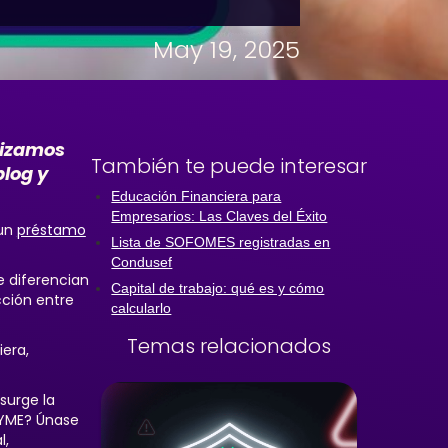
May 19, 2025
lizamos
También te puede interesar
blog y
Educación Financiera para
Empresarios: Las Claves del Éxito
 un
préstamo
Lista de SOFOMES registradas en
Condusef
e diferencian
Capital de trabajo: qué es y cómo
cción entre
calcularlo
Temas relacionados
era,
surge la
PYME? Únase
l,