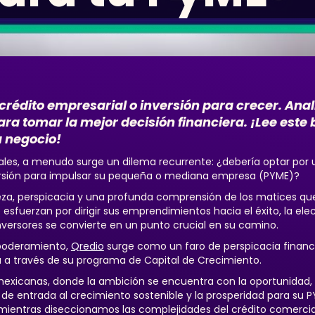
crédito empresarial o inversión para crecer. Ana
ara tomar la mejor decisión financiera. ¡Lee este 
u negocio!
iales, a menudo surge un dilema recurrente: ¿debería optar por
rsión para impulsar su pequeña o mediana empresa (PYME)?
eza, perspicacia y una profunda comprensión de los matices qu
sfuerzan por dirigir sus emprendimientos hacia el éxito, la ele
versores se convierte en un punto crucial en su camino.
mpoderamiento,
Qredio
surge como un faro de perspicacia financi
 a través de su programa de Capital de Crecimiento.
exicanas, donde la ambición se encuentra con la oportunidad, 
e entrada al crecimiento sostenible y la prosperidad para su 
mientras diseccionamos las complejidades del crédito comercia