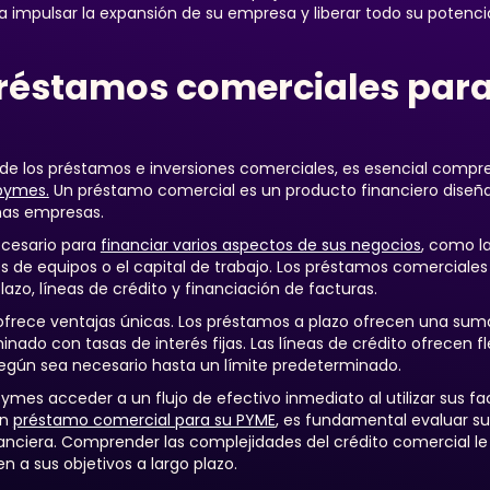
 impulsar la expansión de su empresa y liberar todo su potencia
préstamos comerciales par
s de los préstamos e inversiones comerciales, es esencial comp
pymes.
Un préstamo comercial es un producto financiero diseñ
nas empresas.
ecesario para
financiar varios aspectos de sus negocios
, como l
es de equipos o el capital de trabajo. Los préstamos comerciale
azo, líneas de crédito y financiación de facturas.
 ofrece ventajas únicas. Los préstamos a plazo ofrecen una sum
do con tasas de interés fijas. Las líneas de crédito ofrecen fle
según sea necesario hasta un límite predeterminado.
pymes acceder a un flujo de efectivo inmediato al utilizar sus fa
un
préstamo comercial para su PYME
, es fundamental evaluar su
anciera. Comprender las complejidades del crédito comercial le
 a sus objetivos a largo plazo.