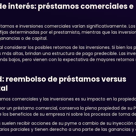
e interés: préstamos comerciales e
éstamos e inversiones comerciales varían significativamente. Lo
fijas determinadas por el prestamista, mientras que las inversio
ganancias o de capital.
al considerar los posibles retornos de las inversiones. Si bien lo
más altas, brindan una estructura de pago predecible. Las inver
 más bajos, pero vienen con la expectativa de mayores retornos
d: reembolso de préstamos versus
tal
stamos comerciales y las inversiones es su impacto en la propied
r un préstamo comercial, conserva la plena propiedad de su P
 los beneficios de su empresa ni sobre los procesos de toma de
s suelen recibir acciones de su pyme a cambio de su inyección d
arios parciales y tienen derecho a una parte de las ganancias y 