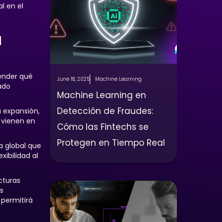
l en el
a
render qué
June 18, 2025
Machine Learning
ado
Machine Learning en
Detección de Fraudes:
a expansión,
s vienen en
Cómo las Fintechs se
Protegen en Tiempo Real
a global que
xibilidad al
cturas
s
 permitirá