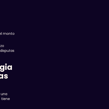
 el monto
azo
 disputas
gia
las
e una
 tiene