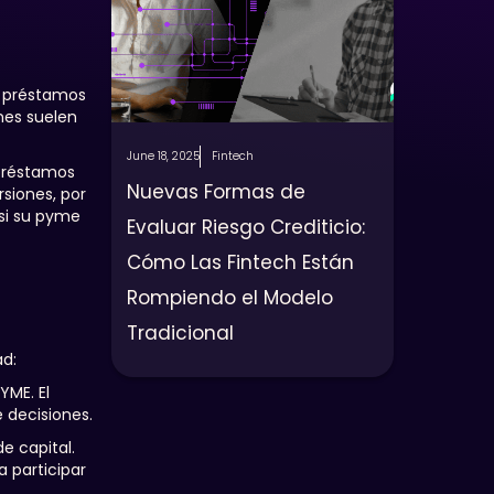
s préstamos
nes suelen
June 18, 2025
Fintech
s préstamos
Nuevas Formas de
siones, por
 si su pyme
Evaluar Riesgo Crediticio:
Cómo Las Fintech Están
Rompiendo el Modelo
Tradicional
ad:
YME. El
 decisiones.
e capital.
a participar