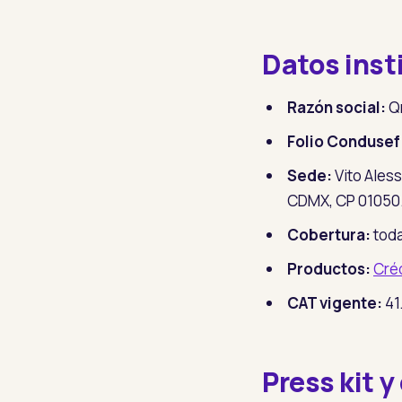
Datos inst
Razón social:
Qr
Folio Condusef
Sede:
Vito Ales
CDMX, CP 01050
Cobertura:
toda
Productos:
Cré
CAT vigente:
41
Press kit 