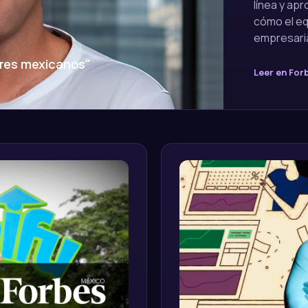
línea y ap
cómo el eq
empresaria
ores mexicanos"
Leer en For