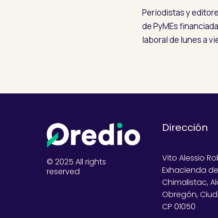
Periodistas y editor
de PyMEs financiada
laboral de lunes a v
Dirección
Vito Alessio Ro
© 2025 All rights
Exhacienda d
reserved
Chimalistac, A
Obregón, Ciud
CP 01050