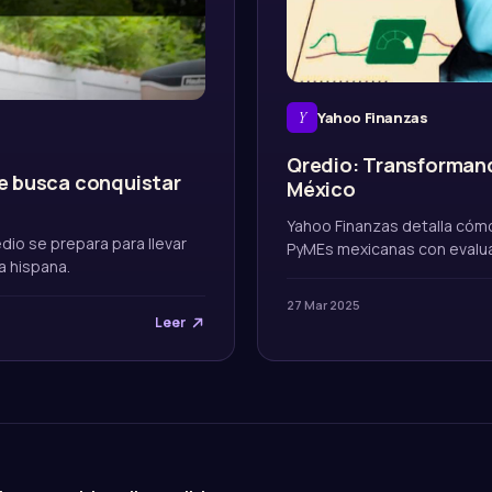
Y
Yahoo Finanzas
Qredio: Transformand
e busca conquistar
México
Yahoo Finanzas detalla cómo
dio se prepara para llevar
PyMEs mexicanas con evalua
a hispana.
27 Mar 2025
Leer