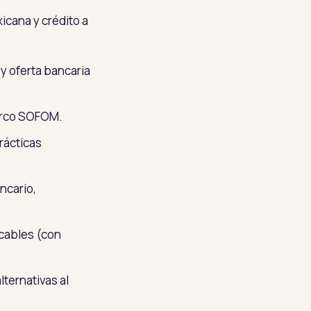
icana y crédito a
 oferta bancaria
arco SOFOM.
rácticas
ncario,
icables (con
ternativas al