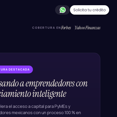
Solicita tu crédito
Forbes
Yahoo Finanzas
COBERTURA EN
TURA DESTACADA
sando a emprendedores con
iamiento inteligente
lera el acceso a capital para PyMEs y
ores mexicanos con un proceso 100 % en