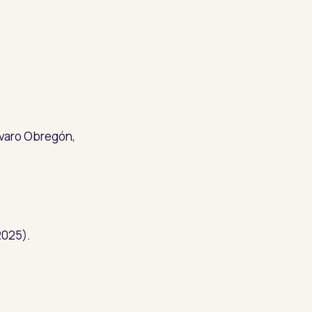
lvaro Obregón,
2025).