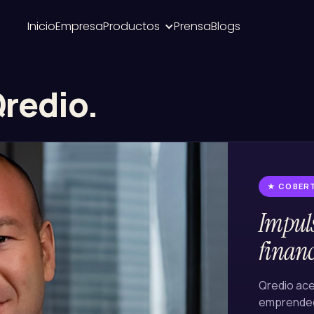
Inicio
Empresa
Productos
Prensa
Blogs
Qredio.
★ COBER
Impul
financ
Qredio ace
emprended