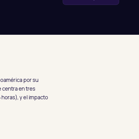
noamérica por su
e centra en tres
 horas), y el impacto