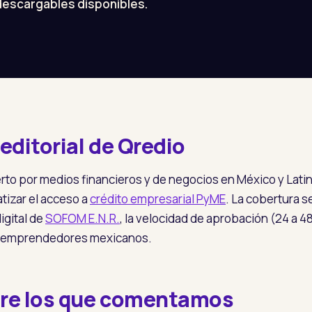
descargables disponibles.
editorial de Qredio
erto por medios financieros y de negocios en México y Lati
izar el acceso a
crédito empresarial PyME
. La cobertura s
igital de
SOFOM E.N.R.
, la velocidad de aprobación (24 a 48
e emprendedores mexicanos.
re los que comentamos