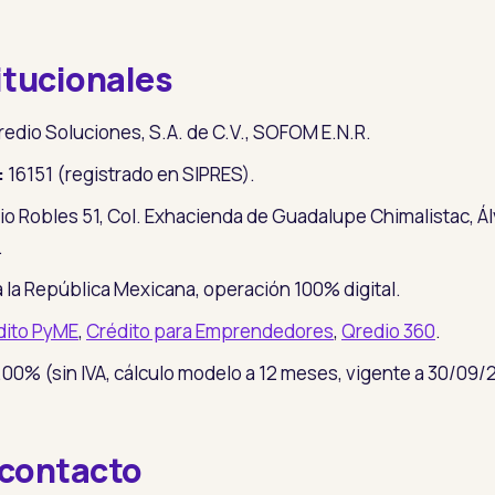
itucionales
edio Soluciones, S.A. de C.V., SOFOM E.N.R.
:
16151 (registrado en SIPRES).
sio Robles 51, Col. Exhacienda de Guadalupe Chimalistac, Á
.
 la República Mexicana, operación 100% digital.
dito PyME
,
Crédito para Emprendedores
,
Qredio 360
.
.00% (sin IVA, cálculo modelo a 12 meses, vigente a 30/09/
y contacto