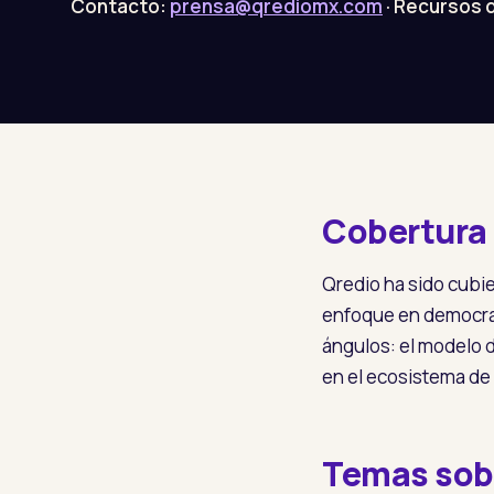
Contacto:
prensa@qrediomx.com
· Recursos 
Cobertura 
Qredio ha sido cubi
enfoque en democrat
ángulos: el modelo d
en el ecosistema d
Temas sob