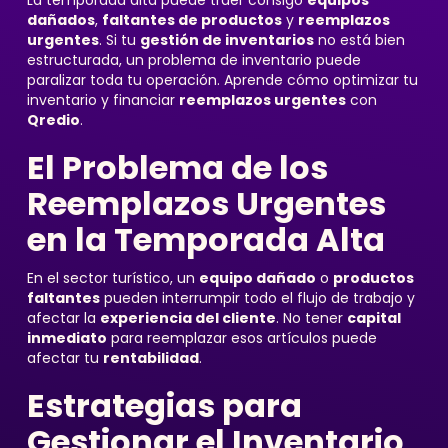
La temporada alta puede traer consigo
equipos
dañados
,
faltantes de productos
y
reemplazos
urgentes
. Si tu
gestión de inventarios
no está bien
estructurada, un problema de inventario puede
paralizar toda tu operación. Aprende cómo optimizar tu
inventario y financiar
reemplazos urgentes
con
Qredio
.
El Problema de los
Reemplazos Urgentes
en la Temporada Alta
En el sector turístico, un
equipo dañado
o
productos
faltantes
pueden interrumpir todo el flujo de trabajo y
afectar la
experiencia del cliente
. No tener
capital
inmediato
para reemplazar esos artículos puede
afectar tu
rentabilidad
.
Estrategias para
Gestionar el Inventario