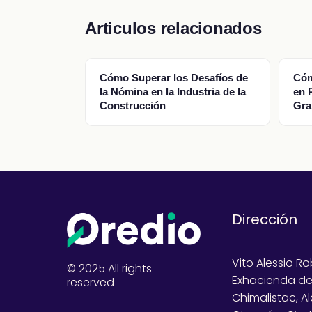
Articulos relacionados
Cómo Superar los Desafíos de
Cóm
la Nómina en la Industria de la
en 
Construcción
Gra
Dirección
Vito Alessio Ro
© 2025 All rights
Exhacienda d
reserved
Chimalistac, A