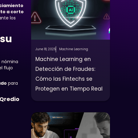
ciamiento
ito a corto
nte los
 su
June 18, 2025
Machine Learning
Machine Learning en
la nómina
 flujo
Detección de Fraudes:
Cómo las Fintechs se
ado
para
Protegen en Tiempo Real
Qredio