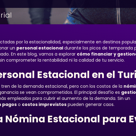
ial
fectadas por la estacionalidad, especialmente en destinos popul
ionar un
personal estacional
durante los picos de temporada 
uado. En este blog, vamos a explorar
cómo financiar y gestion
in comprometer la rentabilidad ni la calidad de tu servicio.
ersonal Estacional en el Tu
 tren de la demanda estacional, pero con los costos de la
nómi
 ganancia se vean comprometidos. El principal desafío es
gestio
ás empleados para cubrir el aumento de la demanda. Sin un
n pagos
o
costos imprevistos
pueden generar caos.
 Nómina Estacional para E