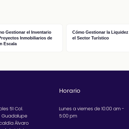
o Gestionar el Inventario
Cómo Gestionar la Liquidez
Proyectos Inmobiliarios de
el Sector Turístico
n Escala
Horario
bles 51 Col.
Lunes a viernes de 10:00 am -
e Guadalupe
5:00 pm
lcaldía Álvaro