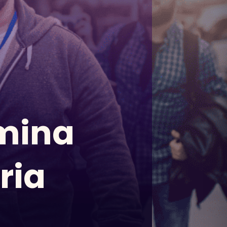
mina
ria