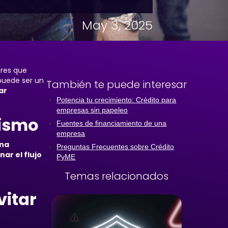
May 3, 2025
ares que
puede ser un
También te puede interesar
ar
Potencia tu crecimiento: Crédito para
empresas sin papeleo
rismo
Fuentes de financiamiento de una
empresa
na
Preguntas Frecuentes sobre Crédito
nar el flujo
PyME
Temas relacionados
vitar