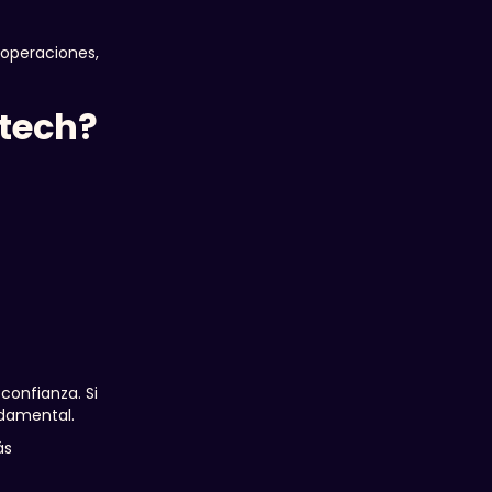
 operaciones,
ntech?
confianza. Si
ndamental.
ás