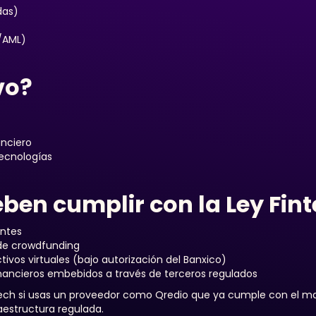
das)
/AML)
vo?
anciero
tecnologías
en cumplir con la Ley Fin
entes
de crowdfunding
vos virtuales (bajo autorización del Banxico)
inancieros embebidos a través de terceros regulados
ntech si usas un proveedor como Qredio que ya cumple con el m
aestructura regulada.