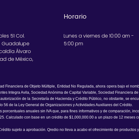
Horario
bles 51 Col.
Lunes a viernes de 10:00 am -
e Guadalupe
5:00 pm
lcaldía Álvaro
ad de México,
dad Financiera de Objeto Múltiple, Entidad No Regulada, ahora opera bajo el nom
ntes Integra Avila, Sociedad Anónima de Capital Variable, Sociedad Financiera de
e autorización de la Secretaría de Hacienda y Crédito Público, no obstante, se enc
ulo 56 de la Ley General de Organizaciones y Actividades Auxiliares del Crédito.
porcentuales anuales sin IVA que, para fines informativos y de comparación, incorp
25. Calculado con base en un crédito de $1,000,000.00 a un plazo de 12 meses co
rédito sujeto a aprobación. Qredio no lleva a acabo el ofrecimiento de productos y/