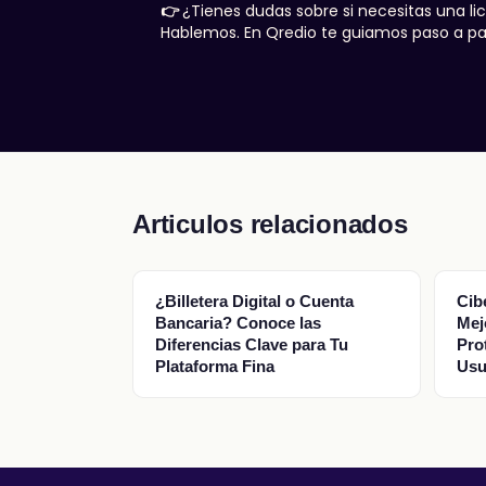
👉
¿Tienes dudas sobre si necesitas una l
Hablemos. En Qredio te guiamos paso a pa
Articulos relacionados
¿Billetera Digital o Cuenta
Cib
Bancaria? Conoce las
Mej
Diferencias Clave para Tu
Pro
Plataforma Fina
Usu