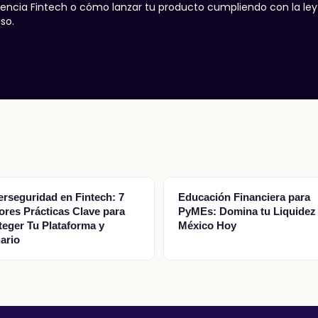
icencia Fintech o cómo lanzar tu producto cumpliendo con la ley
so.
erseguridad en Fintech: 7
Educación Financiera para
ores Prácticas Clave para
PyMEs: Domina tu Liquidez
teger Tu Plataforma y
México Hoy
ario