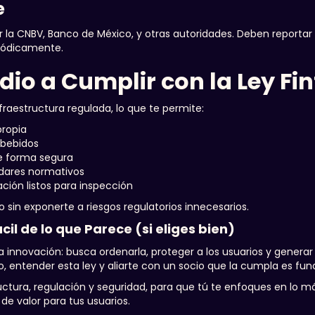
e
or la CNBV, Banco de México, y otras autoridades. Deben reportar
riódicamente.
o a Cumplir con la Ley Fi
raestructura regulada, lo que te permite:
propia
mbebidos
de forma segura
ándares normativos
ación listos para inspección
 sin exponerte a riesgos regulatorios innecesarios.
cil de lo que Parece (si eliges bien)
a innovación: busca ordenarla, proteger a los usuarios y generar 
, entender esta ley y aliarte con un socio que la cumpla es fu
uctura, regulación y seguridad, para que tú te enfoques en lo m
de valor para tus usuarios.