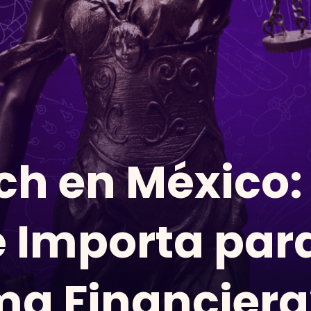
ech en México:
é Importa par
ma Financiera