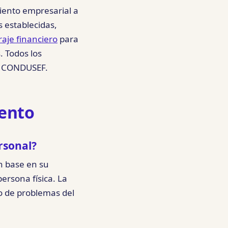
iento empresarial a
 establecidas,
raje financiero
para
. Todos los
de CONDUSEF.
iento
rsonal?
n base en su
ersona física. La
o de problemas del