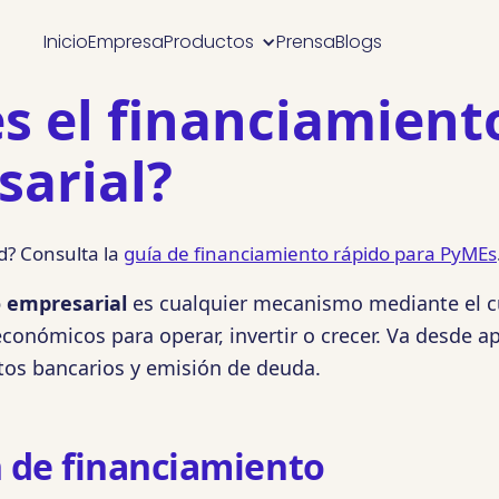
Inicio
Empresa
Productos
Prensa
Blogs
s el financiamient
arial?
d? Consulta la
guía de financiamiento rápido para PyMEs
 empresarial
es cualquier mecanismo mediante el 
conómicos para operar, invertir o crecer. Va desde a
itos bancarios y emisión de deuda.
n de financiamiento