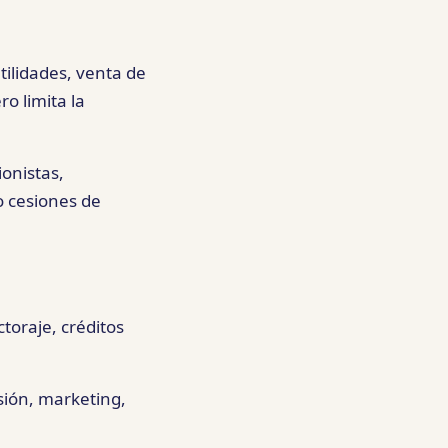
ilidades, venta de
o limita la
onistas,
o cesiones de
ctoraje, créditos
sión, marketing,