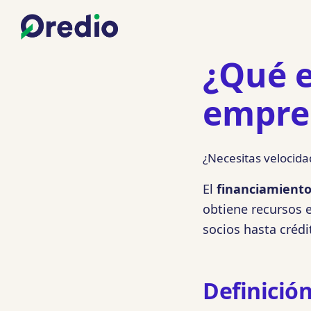
¿Qué e
empres
¿Necesitas velocida
El
financiamiento
obtiene recursos e
socios hasta créd
Definició