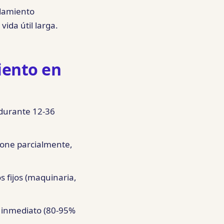
ndamiento
ida útil larga.
iento en
 durante 12-36
pone parcialmente,
 fijos (maquinaria,
o inmediato (80-95%