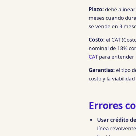
Plazo:
debe alinears
meses cuando dura 
se vende en 3 meses
Costo:
el CAT (Cost
nominal de 18% con
CAT
para entender 
Garantías:
el tipo d
costo y la viabilid
Errores c
Usar crédito de
línea revolvent