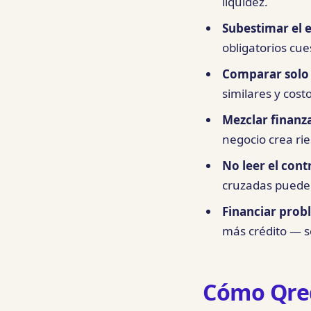
liquidez.
Subestimar el e
obligatorios cu
Comparar solo t
similares y cost
Mezclar finanz
negocio crea rie
No leer el cont
cruzadas pueden 
Financiar prob
más crédito — s
Cómo Qred