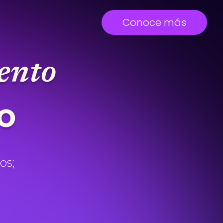
Conoce más
ento
o
os;