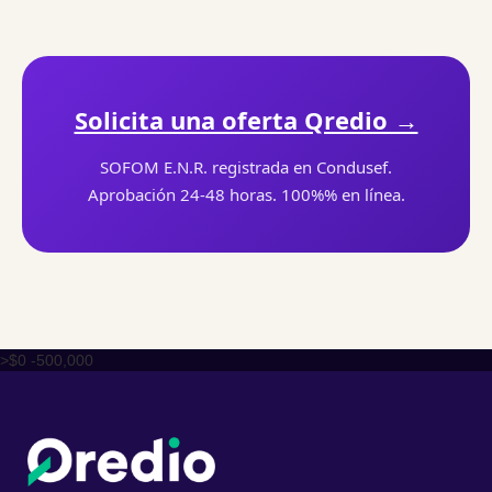
Solicita una oferta Qredio →
SOFOM E.N.R. registrada en Condusef.
Aprobación 24-48 horas. 100%% en línea.
>$0 -500,000